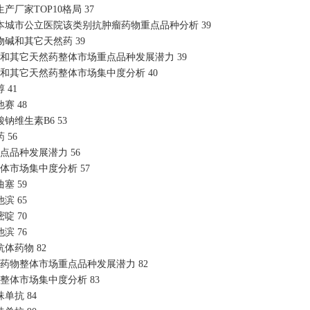
生产厂家
TOP10格局
37
本城市公立医院该类别抗肿瘤药物重点品种分析
39
物碱和其它天然药
39
碱和其它天然药整体市场重点品种发展潜力
39
碱和其它天然药整体市场集中度分析
40
醇
41
他赛
48
酸钠维生素
B6
53
药
56
重点品种发展潜力
56
整体市场集中度分析
57
曲塞
59
他滨
65
嘧啶
70
他滨
76
抗体药物
82
体药物整体市场重点品种发展潜力
82
体整体市场集中度分析
83
珠单抗
84