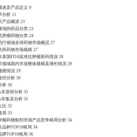
概述及产品定义
9
学分析
11
关产品概述
23
领域的药品分类
23
抗肿瘤药物分类
24
治疗领域全球药物市场概况
27
抗癌药物市场规模
27
24年美国FDA批准抗肿瘤新药情况
28
关领域国内市场整体规模及增长情况
29
规模情况
29
途径分析
30
分析
30
&非原研分析
31
&非集采分析
31
占比
32
格局
33
肿瘤药物制剂市场产品竞争格局分析
34
名品种
TOP10格局
34
品牌
TOP10格局
36