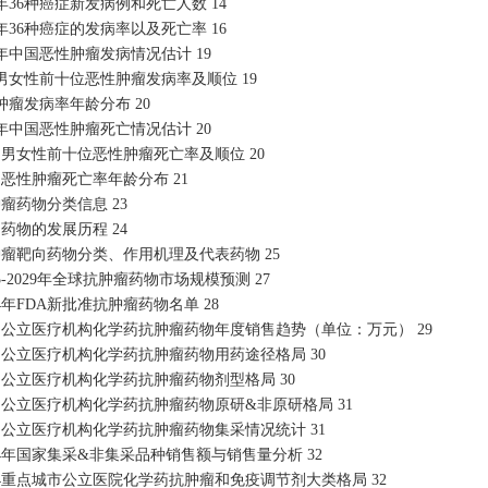
22年36种癌症新发病例和死亡人数
14
22年36种癌症的发病率以及死亡率
16
22年中国恶性肿瘤发病情况估计
19
国男女性前十位恶性肿瘤发病率及顺位
19
性肿瘤发病率年龄分布
20
22年中国恶性肿瘤死亡情况估计
20
中国男女性前十位恶性肿瘤死亡率及顺位
20
中国恶性肿瘤死亡率年龄分布
21
抗肿瘤药物分类信息
23
化疗药物的发展历程
24
抗肿瘤靶向药物分类、作用机理及代表药物
25
015-2029年全球抗肿瘤药物市场规模预测
27
024年FDA新批准抗肿瘤药物名单
28
中国公立医疗机构化学药抗肿瘤药物年度销售趋势（单位：万元）
29
中国公立医疗机构化学药抗肿瘤药物用药途径格局
30
中国公立医疗机构化学药抗肿瘤药物剂型格局
30
中国公立医疗机构化学药抗肿瘤药物原研&非原研格局
31
中国公立医疗机构化学药抗肿瘤药物集采情况统计
31
2024年国家集采&非集采品种销售额与销售量分析
32
2024重点城市公立医院化学药抗肿瘤和免疫调节剂大类格局
32