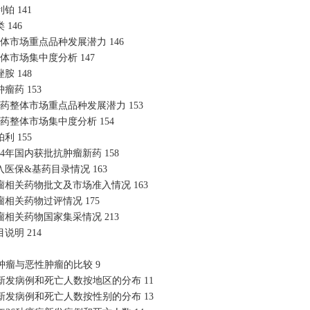
利铂
141
类
146
整体市场重点品种发展潜力
146
整体市场集中度分析
147
唑胺
148
肿瘤药
153
瘤药整体市场重点品种发展潜力
153
瘤药整体市场集中度分析
154
帕利
155
024年国内获批抗肿瘤新药
158
入医保
&基药目录情况
163
瘤相关药物批文及市场准入情况
163
瘤相关药物过评情况
175
瘤相关药物国家集采情况
213
目说明
214
性肿瘤与恶性肿瘤的比较
9
症新发病例和死亡人数按地区的分布
11
症新发病例和死亡人数按性别的分布
13