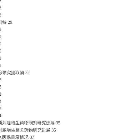
8
8
8
特 29
9
9
0
0
1
1
果实提取物 32
2
2
2
3
3
4
列腺增生药物制剂研究进展 35
腺增生相关药物研究进展 35
医保目录情况 37