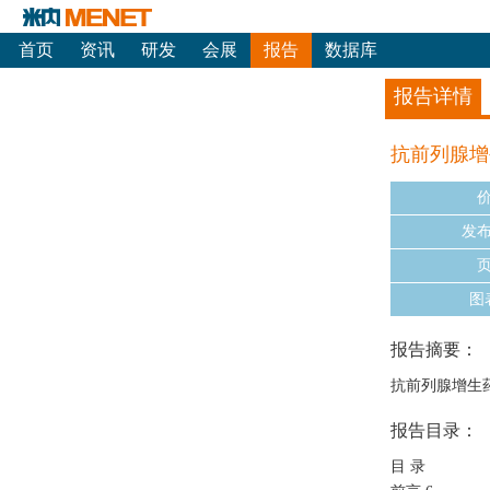
首页
资讯
研发
会展
报告
数据库
报告详情
抗前列腺增
发
图
报告摘要：
抗前列腺增生药
报告目录：
目 录