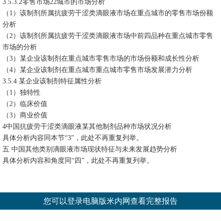
3.5.3.2零售市场22城市的市场分析
（1）该制剂所属抗疲劳干涩类滴眼液市场在重点城市的零售市场份额
分析
（2）该制剂所属抗疲劳干涩类滴眼液市场中前四品种在重点城市零售
市场的分析
（3）某企业该制剂在重点城市零售市场的市场份额和成长性分析
（4）某企业该制剂在重点城市重点城市零售市场发展潜力分析
3.5.4 某企业该制剂特征属性分析
（1）独特性
（2）临床
价值
（3）商业
价值
4中国抗疲劳干涩类滴眼液某其他制剂品种市场状况分析
具体分析内容同本节“3”，此处不再重复列举。
五 中国其他类别滴眼液市场现状特征与未来发展趋势分析
具体分析内容和角度同“四”，此处不再重复列举。
您可以登录电脑版米内网查看完整报告