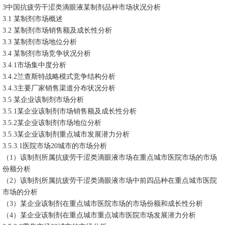
3中国抗疲劳干涩类滴眼液某制剂品种市场状况分析
3.1 某制剂市场概述
3.2 某制剂市场销售额及成长性分析
3.3 某制剂市场地位分析
3.4 某制剂市场竞争状况分析
3.4.1市场集中度分析
3.4.2兰查斯特战略模式竞争结构分析
3.4.3主要厂家销售渠道分布状况分析
3.
5 某企业该制剂市场分析
3.5.1某企业该制剂市场销售额及成长性分析
3.5.2某企业该制剂市场地位分析
3.5.3某企业该制剂重点城市发展潜力分析
3.5.3.1医院市场20城市的市场分析
（1）该制剂所属抗疲劳干涩类滴眼液市场在重点城市医院市场的市场
份额分析
（2）该制剂所属抗疲劳干涩类滴眼液市场中前四品种在重点城市医院
市场的分析
（3）某企业该制剂在重点城市医院市场的市场份额和成长性分析
（4）某企业该制剂在重点城市重点城市医院市场发展潜力分析