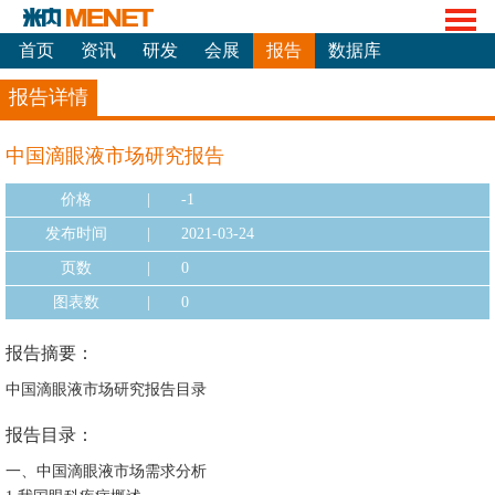
首页
资讯
研发
会展
报告
数据库
报告详情
中国滴眼液市场研究报告
价格
|
-1
发布时间
|
2021-03-24
页数
|
0
图表数
|
0
报告摘要：
中国滴眼液市场研究报告目录
报告目录：
一、中国滴眼液市场需求分析