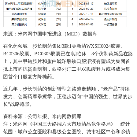
来源：米内网中国申报进度（MED）数据库
在化药领域，步长制药集团3款1类新药WXSH0024胶囊、
BC0306胶囊、BC0305胶囊已在I期临床，8个仿制药新品在路
上，其中甲钴胺片和蛋白琥珀酸铁口服溶液有望成为集团首
批上市的抗贫血制剂，西格列汀二甲双胍缓释片或将成为集
团首个口服复方降糖药。
近几年，步长制药的创新转型之路越走越顺，“老产品”持续
发力、创新药摩拳擦掌，正稳步迈向“中国的强生、世界的步
长”战略愿景。
资料来源：公司年报、米内网数据库
注：米内网《中国三大终端六大市场药品竞争格局》，统计
范围：城市公立医院和县级公立医院、城市社区中心和乡镇