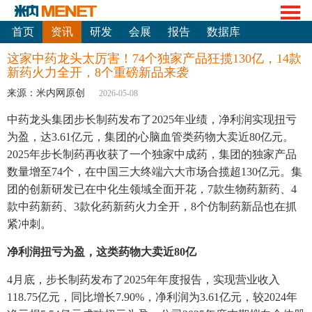
首页
资讯
研发
会展
报告
数据库
这家中药龙头太厉害！74个独家产品狂揽130亿，14款
新药火力全开，8个重磅新品来袭
来源：米内网原创
2026-05-08
中药龙头集团步长制药发布了2025年业绩，净利润实现扭亏
为盈，达3.61亿元，集团的心脑血管类药物大卖近80亿元。
2025年步长制药再收获了一个独家中成药，集团的独家产品
数量增至74个，在中国三大终端六大市场合揽超130亿元。集
团的创新研发已在中化生领域全面开花，7款生物药新药、4
款中药新药、3款化药新药火力全开，8个仿制药新品也在抓
紧冲刺。
净利润扭亏为盈，这类药物大卖近80亿
4月底，步长制药发布了2025年年度报告，实现营业收入
118.75亿元，同比增长7.90%，净利润为3.61亿元，较2024年