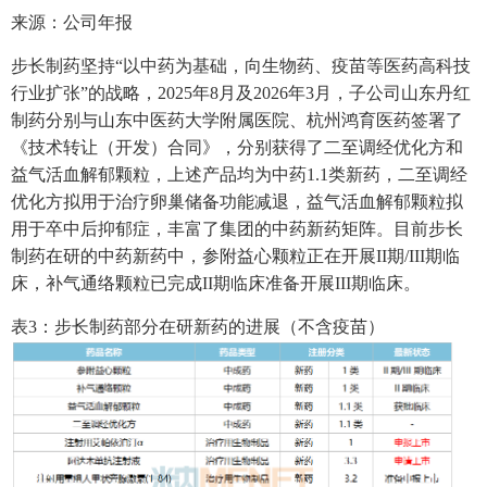
来源：公司年报
步长制药坚持“以中药为基础，向生物药、疫苗等医药高科技
行业扩张”的战略，2025年8月及2026年3月，子公司山东丹红
制药分别与山东中医药大学附属医院、杭州鸿育医药签署了
《技术转让（开发）合同》，分别获得了二至调经优化方和
益气活血解郁颗粒，上述产品均为中药1.1类新药，二至调经
优化方拟用于治疗卵巢储备功能减退，益气活血解郁颗粒拟
用于卒中后抑郁症，丰富了集团的中药新药矩阵。目前步长
制药在研的中药新药中，参附益心颗粒正在开展II期/III期临
床，补气通络颗粒已完成II期临床准备开展III期临床。
表3：步长制药部分在研新药的进展（不含疫苗）