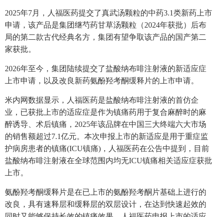
2025年7月，人福医药提交了真武汤颗粒的中药3.1类新药上市
申请，该产品是集团继芍药甘草汤颗粒（2024年获批）后布
局的第二款古代经典名方，集团有望争取该产品的国产第二
家获批。
2026年至今，集团陆续提交了盐酸纳布啡注射液的新适应症
上市申请，以及改良新药氨酚羟考酮缓释片的上市申请。
米内网数据显示，人福医药是盐酸纳布啡注射液的首仿企
业，已获批上市的适应症是作为镇痛药用于复合麻醉时的麻
醉诱导、术后镇痛，2025年该品牌在中国三大终端六大市场
的销售额超过7.1亿元。本次申报上市的新适应是用于重症监
护病房患者的镇痛(ICU镇痛)，人福医药在公告中提到，目前
盐酸纳布啡注射液在全球范围内均无ICU镇痛相关适应症获批
上市。
氨酚羟考酮缓释片是在已上市的氨酚羟考酮片基础上进行的
改良，具有速释层和缓释层的双层设计，在达到快速起效的
同时又能够保持长效的镇痛效果，人福医药申报上市的适应