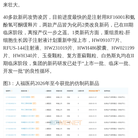
来壮大。
40多款新药攻势凌厉，目前进度最快的是注射用RF16001和氨
酚氢可酮缓释片，两款产品皆为化药2类改良新药，已在III期
临床阶段，离报产仅一步之遥。1类新药方面，重组质粒-肝
细胞生长因子注射液计划重新申报上市，HW091077片、
RFUS-144注射液、HW231019片、HWH486胶囊、HW021199
片、HWH340片、玉蚕颗粒、复方薏薢颗粒、白热斯丸均在II
期临床阶段，集团的新药研发已处于“上市一批、临床一批、
开发一批”的良性循环。
图3：人福医药2026年至今获批的仿制药新品