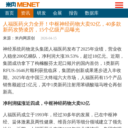
首页
资讯
研发
会展
报告
数据库
人福医药火力全开！中枢神经药物大卖92亿，40多款
新药攻势凌厉，15个亿级产品曝光
来源：米内网原创
2026-04-15
神经系统药物龙头集团人福医药发布了2025年业绩，营业收
入稳坐200亿梯队，净利润大涨39.53%，超过18亿元。近期，
集团成功拿下了枸橼酸芬太尼口颊片的国内首仿，1类新药
RFUS-1646片顺利获批临床，集团的创新成果逐步进入丰收
期。2025年在中国三大终端六大市场，人福医药有15个产品
销售额超过1亿元，其中1类新药注射用苯磺酸瑞马唑仑再创
新高。
净利润猛涨近四成，中枢神经药物大卖92亿
人福医药成立于1993年，经过30多年的发展，已在中枢神
经、甾体激素及两性健康、维吾尔药等细分领域建立了领先