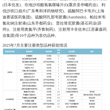
(日本住友)、坎地沙坦酯氢氯噻嗪片(Ⅰ)(重庆圣华曦药业)、利
伐沙班口崩片(广东粤和泽药物研究)、硫酸阿巴卡韦片(上海
迪赛诺医药集团)、硫酸阿扎那韦胶囊(Aurobindo)、帕拉米韦
氯化钠注射液(山东齐都药业)、普拉替尼胶囊(基石药业(苏
州))、注射用奥氮平(齐鲁制药)、注射用卡非佐米(江苏豪森药
业集团)等10个品种为首仿品种。
2025年7月主要注册类型品种获批情况