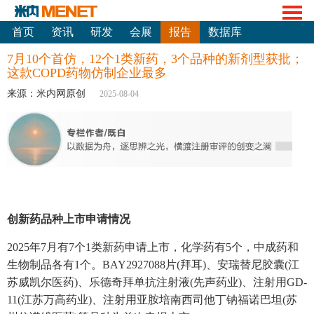
首页
资讯
研发
会展
报告
数据库
7月10个首仿，12个1类新药，3个品种的新剂型获批；
这款COPD药物仿制企业最多
来源：米内网原创
2025-08-04
创新药品种上市申请情况
2025年7月有7个1类新药申请上市，化学药有5个，中成药和
生物制品各有1个。BAY2927088片(拜耳)、安瑞替尼胶囊(江
苏威凯尔医药)、乐德奇拜单抗注射液(先声药业)、注射用GD-
11(江苏万高药业)、注射用亚胺培南西司他丁钠福诺巴坦(苏