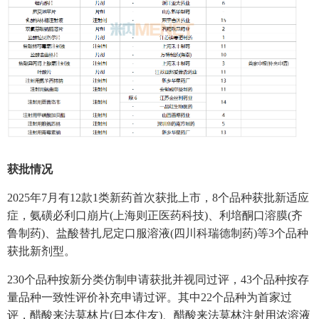
获批情况
2025年7月有12款1类新药首次获批上市，8个品种获批新适应
症，氨磺必利口崩片(上海则正医药科技)、利培酮口溶膜(齐
鲁制药)、盐酸替扎尼定口服溶液(四川科瑞德制药)等3个品种
获批新剂型。
230个品种按新分类仿制申请获批并视同过评，43个品种按存
量品种一致性评价补充申请过评。其中22个品种为首家过
评，醋酸来法莫林片(日本住友)、醋酸来法莫林注射用浓溶液