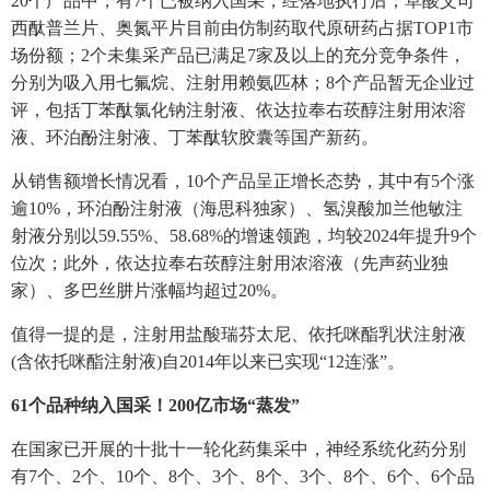
20个产品中，有7个已被纳入国采，经落地执行后，草酸艾司
西酞普兰片、奥氮平片目前由仿制药取代原研药占据TOP1市
场份额；2个未集采产品已满足7家及以上的充分竞争条件，
分别为吸入用七氟烷、注射用赖氨匹林；8个产品暂无企业过
评，包括丁苯酞氯化钠注射液、依达拉奉右莰醇注射用浓溶
液、环泊酚注射液、丁苯酞软胶囊等国产新药。
从销售额增长情况看，10个产品呈正增长态势，其中有5个涨
逾10%，环泊酚注射液（海思科独家）、氢溴酸加兰他敏注
射液分别以59.55%、58.68%的增速领跑，均较2024年提升9个
位次；此外，依达拉奉右莰醇注射用浓溶液（先声药业独
家）、多巴丝肼片涨幅均超过20%。
值得一提的是，注射用盐酸瑞芬太尼、依托咪酯乳状注射液
(含依托咪酯注射液)自2014年以来已实现“12连涨”。
61个品种纳入国采！200亿市场“蒸发”
在国家已开展的十批十一轮化药集采中，神经系统化药分别
有7个、2个、10个、8个、3个、8个、3个、8个、6个、6个品