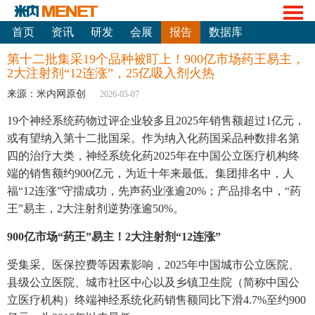
首页
资讯
研发
会展
报告
数据库
第十二批集采19个品种被盯上！900亿市场药王易主，
2大注射剂“12连涨”，25亿吸入剂火热
来源：米内网原创
2026-05-07
19个神经系统药物过评企业较多且2025年销售额超过1亿元，
或有望纳入第十二批国采。作为纳入化药国采品种数排名第
四的治疗大类，神经系统化药2025年在中国公立医疗机构终
端的销售额约900亿元，为近十年来最低。集团排名中，人
福“12连涨”守擂成功，先声药业涨逾20%；产品排名中，“药
王”易主，2大注射剂逆势涨逾50%。
900亿市场“药王”易主！2大注射剂“12连涨”
受集采、医保控费等因素影响，2025年中国城市公立医院、
县级公立医院、城市社区中心以及乡镇卫生院（简称中国公
立医疗机构）终端神经系统化药销售额同比下滑4.7%至约900